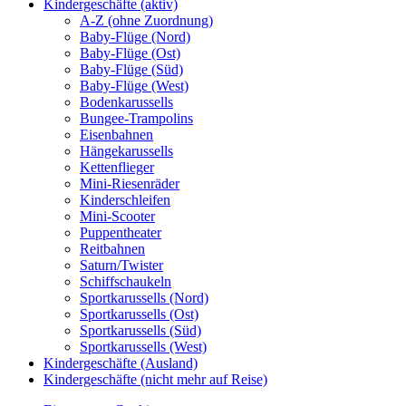
Kindergeschäfte (aktiv)
A-Z (ohne Zuordnung)
Baby-Flüge (Nord)
Baby-Flüge (Ost)
Baby-Flüge (Süd)
Baby-Flüge (West)
Bodenkarussells
Bungee-Trampolins
Eisenbahnen
Hängekarussells
Kettenflieger
Mini-Riesenräder
Kinderschleifen
Mini-Scooter
Puppentheater
Reitbahnen
Saturn/Twister
Schiffschaukeln
Sportkarussells (Nord)
Sportkarussells (Ost)
Sportkarussells (Süd)
Sportkarussells (West)
Kindergeschäfte (Ausland)
Kindergeschäfte (nicht mehr auf Reise)