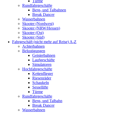
Türme
Rundfahrgeschäfte
Berg- und Talbahnen
Break Dancer
Wasserbahnen
Skooter (Nordwest)
Skooter (NRW/Hessen)
Skooter (Ost)
Skooter (Süd)
Fahrgeschäft (nicht mehr auf Reise) A-Z
Achterbahnen
Belustigungen
Geisterbahnen
Laufgeschäfte
Simulatoren
Hochfahrgeschäfte
Kettenflieger
Riesenräder
Schaukeln
Sessellifte
Türme
Rundfahrgeschäfte
Berg- und Talbahn
Break Dancer
Wasserbahnen