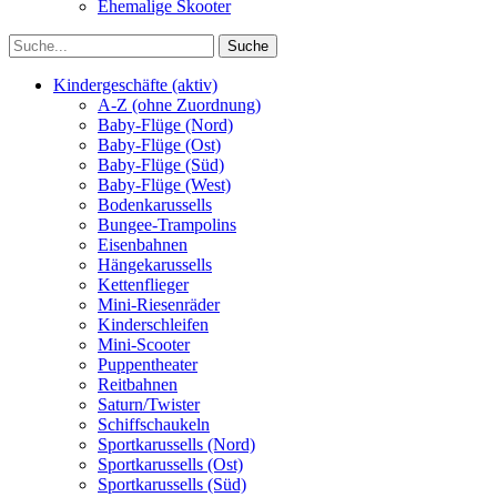
Ehemalige Skooter
Kindergeschäfte (aktiv)
A-Z (ohne Zuordnung)
Baby-Flüge (Nord)
Baby-Flüge (Ost)
Baby-Flüge (Süd)
Baby-Flüge (West)
Bodenkarussells
Bungee-Trampolins
Eisenbahnen
Hängekarussells
Kettenflieger
Mini-Riesenräder
Kinderschleifen
Mini-Scooter
Puppentheater
Reitbahnen
Saturn/Twister
Schiffschaukeln
Sportkarussells (Nord)
Sportkarussells (Ost)
Sportkarussells (Süd)