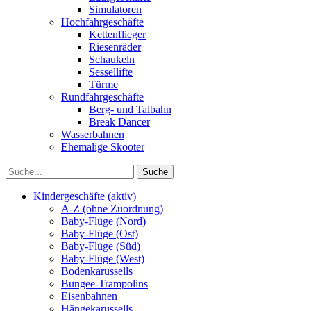
Simulatoren
Hochfahrgeschäfte
Kettenflieger
Riesenräder
Schaukeln
Sessellifte
Türme
Rundfahrgeschäfte
Berg- und Talbahn
Break Dancer
Wasserbahnen
Ehemalige Skooter
Kindergeschäfte (aktiv)
A-Z (ohne Zuordnung)
Baby-Flüge (Nord)
Baby-Flüge (Ost)
Baby-Flüge (Süd)
Baby-Flüge (West)
Bodenkarussells
Bungee-Trampolins
Eisenbahnen
Hängekarussells