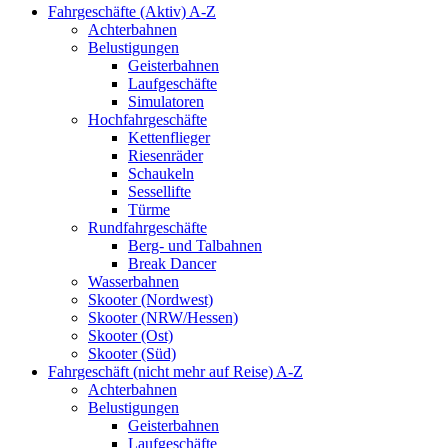
Fahrgeschäfte (Aktiv) A-Z
Achterbahnen
Belustigungen
Geisterbahnen
Laufgeschäfte
Simulatoren
Hochfahrgeschäfte
Kettenflieger
Riesenräder
Schaukeln
Sessellifte
Türme
Rundfahrgeschäfte
Berg- und Talbahnen
Break Dancer
Wasserbahnen
Skooter (Nordwest)
Skooter (NRW/Hessen)
Skooter (Ost)
Skooter (Süd)
Fahrgeschäft (nicht mehr auf Reise) A-Z
Achterbahnen
Belustigungen
Geisterbahnen
Laufgeschäfte