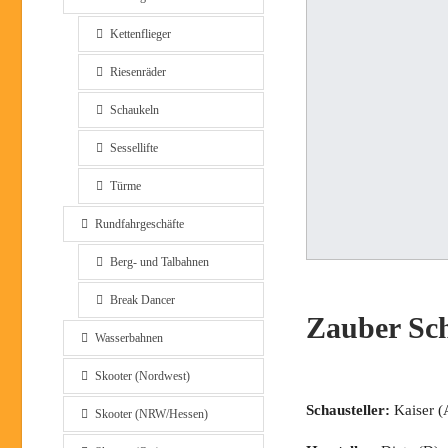
Kettenflieger
Riesenräder
Schaukeln
Sessellifte
Türme
Rundfahrgeschäfte
Berg- und Talbahnen
Break Dancer
Zauber Sch
Wasserbahnen
Skooter (Nordwest)
Schausteller:
Kaiser (
Skooter (NRW/Hessen)