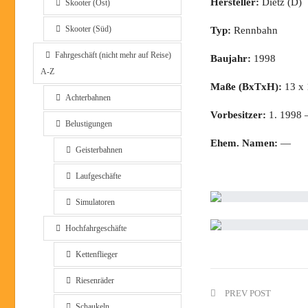
Hersteller:
Dietz (D)
Skooter (Ost)
Skooter (Süd)
Typ:
Rennbahn
Fahrgeschäft (nicht mehr auf Reise)
Baujahr:
1998
A-Z
Maße (BxTxH):
13 x 
Achterbahnen
Vorbesitzer:
1. 1998 –
Belustigungen
Ehem. Namen:
—
Geisterbahnen
Laufgeschäfte
Simulatoren
Hochfahrgeschäfte
Kettenflieger
Riesenräder
PREV POST
Schaukeln