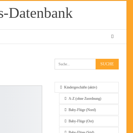
Kindergeschäfte (aktiv)
A-Z (ohne Zuordnung)
Baby-Flüge (Nord)
Baby-Flüge (Ost)
Baby-Flüge (Süd)