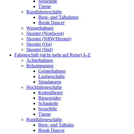
Sessellifte
Türme
Rundfahrgeschäfte
Berg- und Talbahnen
Break Dancer
Wasserbahnen
Skooter (Nordwest)
Skooter (NRW/Hessen)
Skooter (Ost)
Skooter (Süd)
Fahrgeschäft (nicht mehr auf Reise) A-Z
Achterbahnen
Belustigungen
Geisterbahnen
Laufgeschäfte
Simulatoren
Hochfahrgeschäfte
Kettenflieger
Riesenräder
Schaukeln
Sessellifte
Türme
Rundfahrgeschäfte
Berg- und Talbahn
Break Dancer