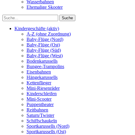
Wasserbahnen
Ehemalige Skooter
Kindergeschäfte (aktiv)
A-Z (ohne Zuordnung)
Baby-Flüge (Nord)
Baby-Flüge (Ost)
Baby-Flüge (Süd)
Baby-Flüge (West)
Bodenkarussells
Bungee-Trampolins
Eisenbahnen
Hängekarussells
Kettenflieger
Mini-Riesenräder
Kinderschleifen
Mini-Scooter
Puppentheater
Reitbahnen
Saturn/Twister
Schiffschaukeln
Sportkarussells (Nord)
Sportkarussells (Ost)