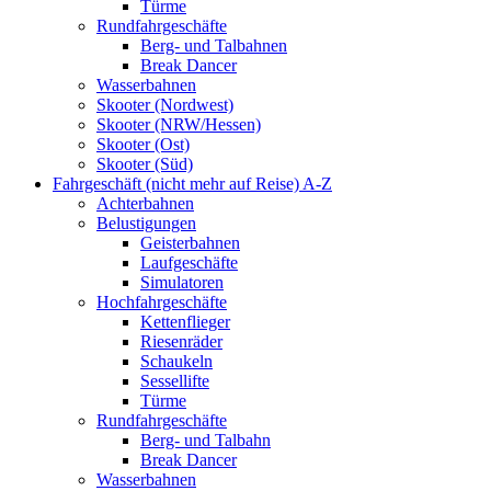
Türme
Rundfahrgeschäfte
Berg- und Talbahnen
Break Dancer
Wasserbahnen
Skooter (Nordwest)
Skooter (NRW/Hessen)
Skooter (Ost)
Skooter (Süd)
Fahrgeschäft (nicht mehr auf Reise) A-Z
Achterbahnen
Belustigungen
Geisterbahnen
Laufgeschäfte
Simulatoren
Hochfahrgeschäfte
Kettenflieger
Riesenräder
Schaukeln
Sessellifte
Türme
Rundfahrgeschäfte
Berg- und Talbahn
Break Dancer
Wasserbahnen