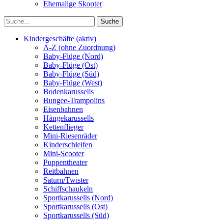
Ehemalige Skooter
Kindergeschäfte (aktiv)
A-Z (ohne Zuordnung)
Baby-Flüge (Nord)
Baby-Flüge (Ost)
Baby-Flüge (Süd)
Baby-Flüge (West)
Bodenkarussells
Bungee-Trampolins
Eisenbahnen
Hängekarussells
Kettenflieger
Mini-Riesenräder
Kinderschleifen
Mini-Scooter
Puppentheater
Reitbahnen
Saturn/Twister
Schiffschaukeln
Sportkarussells (Nord)
Sportkarussells (Ost)
Sportkarussells (Süd)