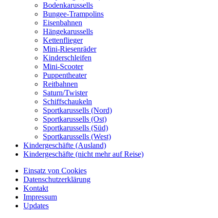
Bodenkarussells
Bungee-Trampolins
Eisenbahnen
Hängekarussells
Kettenflieger
Mini-Riesenräder
Kinderschleifen
Mini-Scooter
Puppentheater
Reitbahnen
Saturn/Twister
Schiffschaukeln
Sportkarussells (Nord)
Sportkarussells (Ost)
Sportkarussells (Süd)
Sportkarussells (West)
Kindergeschäfte (Ausland)
Kindergeschäfte (nicht mehr auf Reise)
Einsatz von Cookies
Datenschutzerklärung
Kontakt
Impressum
Updates