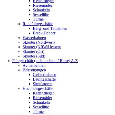
Kettenflieger
Riesenräder
Schaukeln
Sessellifte
Türme
Rundfahrgeschäfte
Berg- und Talbahnen
Break Dancer
Wasserbahnen
Skooter (Nordwest)
Skooter (NRW/Hessen)
Skooter (Ost)
Skooter (Süd)
Fahrgeschäft (nicht mehr auf Reise) A-Z
Achterbahnen
Belustigungen
Geisterbahnen
Laufgeschäfte
Simulatoren
Hochfahrgeschäfte
Kettenflieger
Riesenräder
Schaukeln
Sessellifte
Türme