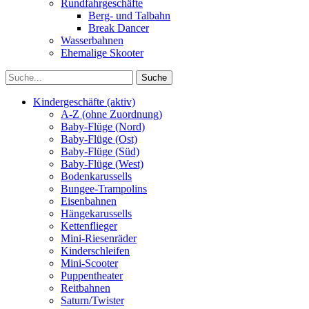
Rundfahrgeschäfte
Berg- und Talbahn
Break Dancer
Wasserbahnen
Ehemalige Skooter
Kindergeschäfte (aktiv)
A-Z (ohne Zuordnung)
Baby-Flüge (Nord)
Baby-Flüge (Ost)
Baby-Flüge (Süd)
Baby-Flüge (West)
Bodenkarussells
Bungee-Trampolins
Eisenbahnen
Hängekarussells
Kettenflieger
Mini-Riesenräder
Kinderschleifen
Mini-Scooter
Puppentheater
Reitbahnen
Saturn/Twister