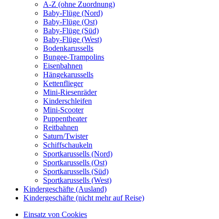
A-Z (ohne Zuordnung)
Baby-Flüge (Nord)
Baby-Flüge (Ost)
Baby-Flüge (Süd)
Baby-Flüge (West)
Bodenkarussells
Bungee-Trampolins
Eisenbahnen
Hängekarussells
Kettenflieger
Mini-Riesenräder
Kinderschleifen
Mini-Scooter
Puppentheater
Reitbahnen
Saturn/Twister
Schiffschaukeln
Sportkarussells (Nord)
Sportkarussells (Ost)
Sportkarussells (Süd)
Sportkarussells (West)
Kindergeschäfte (Ausland)
Kindergeschäfte (nicht mehr auf Reise)
Einsatz von Cookies