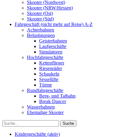
Skooter (Nordwest)
Skooter (NRW/Hessen)
Skooter (Ost)
Skooter (Süd)
Fahrgeschäft (nicht mehr auf Reise) A-Z
Achterbahnen
Belustigungen
Geisterbahnen
Laufgeschäfte
Simulatoren
Hochfahrgeschäfte
Kettenflieger
Riesenräder
Schaukeln
Sessellifte
Türme
Rundfahrgeschäfte
Berg- und Talbahn
Break Dancer
Wasserbahnen
Ehemalige Skooter
Kindergeschäfte (aktiv)