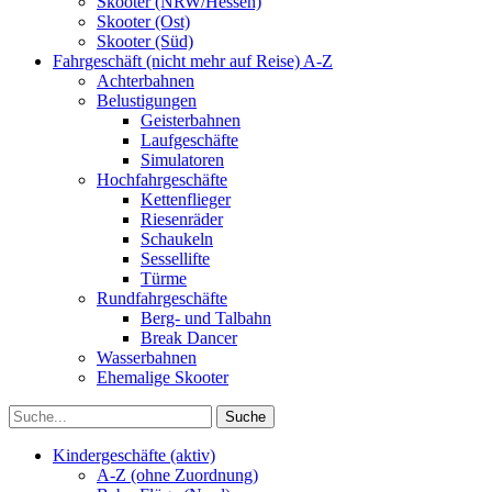
Skooter (NRW/Hessen)
Skooter (Ost)
Skooter (Süd)
Fahrgeschäft (nicht mehr auf Reise) A-Z
Achterbahnen
Belustigungen
Geisterbahnen
Laufgeschäfte
Simulatoren
Hochfahrgeschäfte
Kettenflieger
Riesenräder
Schaukeln
Sessellifte
Türme
Rundfahrgeschäfte
Berg- und Talbahn
Break Dancer
Wasserbahnen
Ehemalige Skooter
Kindergeschäfte (aktiv)
A-Z (ohne Zuordnung)