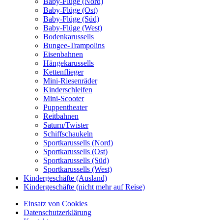
Baby-Flüge (Nord)
Baby-Flüge (Ost)
Baby-Flüge (Süd)
Baby-Flüge (West)
Bodenkarussells
Bungee-Trampolins
Eisenbahnen
Hängekarussells
Kettenflieger
Mini-Riesenräder
Kinderschleifen
Mini-Scooter
Puppentheater
Reitbahnen
Saturn/Twister
Schiffschaukeln
Sportkarussells (Nord)
Sportkarussells (Ost)
Sportkarussells (Süd)
Sportkarussells (West)
Kindergeschäfte (Ausland)
Kindergeschäfte (nicht mehr auf Reise)
Einsatz von Cookies
Datenschutzerklärung