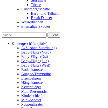
Sessellifte
Türme
Rundfahrgeschäfte
Berg- und Talbahn
Break Dancer
Wasserbahnen
Ehemalige Skooter
Kindergeschäfte (aktiv)
A-Z (ohne Zuordnung)
Baby-Flüge (Nord)
Baby-Flüge (Ost)
Baby-Flüge (Süd)
Baby-Flüge (West)
Bodenkarussells
Bungee-Trampolins
Eisenbahnen
Hängekarussells
Kettenflieger
Mini-Riesenräder
Kinderschleifen
Mini-Scooter
Puppentheater