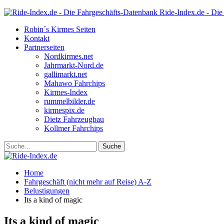
Ride-Index.de - Die
Robin´s Kirmes Seiten
Kontakt
Partnerseiten
Nordkirmes.net
Jahrmarkt-Nord.de
gallimarkt.net
Mahawo Fahrchips
Kirmes-Index
rummelbilder.de
kirmespix.de
Dietz Fahrzeugbau
Kollmer Fahrchips
Home
Fahrgeschäft (nicht mehr auf Reise) A-Z
Belustigungen
Its a kind of magic
Its a kind of magic