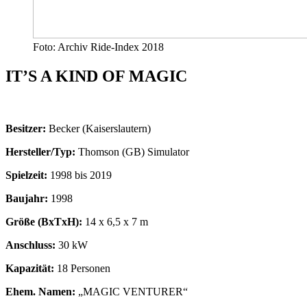
Foto: Archiv Ride-Index 2018
IT’S A KIND OF MAGIC
Besitzer:
Becker (Kaiserslautern)
Hersteller/Typ:
Thomson (GB) Simulator
Spielzeit:
1998 bis 2019
Baujahr:
1998
Größe (BxTxH):
14 x 6,5 x 7 m
Anschluss:
30 kW
Kapazität:
18 Personen
Ehem. Namen:
„MAGIC VENTURER“