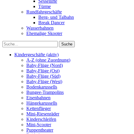
Sessellifte
Türme
Rundfahrgeschäfte
Berg- und Talbahn
Break Dancer
Wasserbahnen
Ehemalige Skooter
Kindergeschäfte (aktiv)
A-Z (ohne Zuordnung)
Baby-Flüge (Nord)
Baby-Flüge (Ost)
Baby-Flüge (Süd)
Baby-Flüge (West)
Bodenkarussells
Bungee-Trampolins
Eisenbahnen
Hängekarussells
Kettenflieger
Mini-Riesenräder
Kinderschleifen
Mini-Scooter
Puppentheater