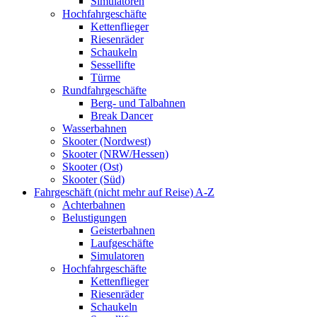
Simulatoren
Hochfahrgeschäfte
Kettenflieger
Riesenräder
Schaukeln
Sessellifte
Türme
Rundfahrgeschäfte
Berg- und Talbahnen
Break Dancer
Wasserbahnen
Skooter (Nordwest)
Skooter (NRW/Hessen)
Skooter (Ost)
Skooter (Süd)
Fahrgeschäft (nicht mehr auf Reise) A-Z
Achterbahnen
Belustigungen
Geisterbahnen
Laufgeschäfte
Simulatoren
Hochfahrgeschäfte
Kettenflieger
Riesenräder
Schaukeln