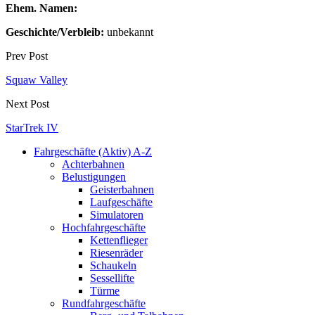
Ehem. Namen:
Geschichte/Verbleib:
unbekannt
Prev Post
Squaw Valley
Next Post
StarTrek IV
Fahrgeschäfte (Aktiv) A-Z
Achterbahnen
Belustigungen
Geisterbahnen
Laufgeschäfte
Simulatoren
Hochfahrgeschäfte
Kettenflieger
Riesenräder
Schaukeln
Sessellifte
Türme
Rundfahrgeschäfte