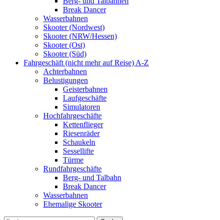
Berg- und Talbahnen
Break Dancer
Wasserbahnen
Skooter (Nordwest)
Skooter (NRW/Hessen)
Skooter (Ost)
Skooter (Süd)
Fahrgeschäft (nicht mehr auf Reise) A-Z
Achterbahnen
Belustigungen
Geisterbahnen
Laufgeschäfte
Simulatoren
Hochfahrgeschäfte
Kettenflieger
Riesenräder
Schaukeln
Sessellifte
Türme
Rundfahrgeschäfte
Berg- und Talbahn
Break Dancer
Wasserbahnen
Ehemalige Skooter