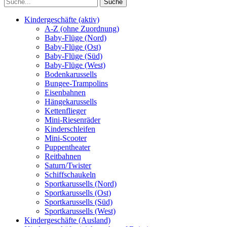
Kindergeschäfte (aktiv)
A-Z (ohne Zuordnung)
Baby-Flüge (Nord)
Baby-Flüge (Ost)
Baby-Flüge (Süd)
Baby-Flüge (West)
Bodenkarussells
Bungee-Trampolins
Eisenbahnen
Hängekarussells
Kettenflieger
Mini-Riesenräder
Kinderschleifen
Mini-Scooter
Puppentheater
Reitbahnen
Saturn/Twister
Schiffschaukeln
Sportkarussells (Nord)
Sportkarussells (Ost)
Sportkarussells (Süd)
Sportkarussells (West)
Kindergeschäfte (Ausland)