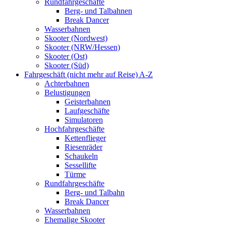
Rundfahrgeschäfte
Berg- und Talbahnen
Break Dancer
Wasserbahnen
Skooter (Nordwest)
Skooter (NRW/Hessen)
Skooter (Ost)
Skooter (Süd)
Fahrgeschäft (nicht mehr auf Reise) A-Z
Achterbahnen
Belustigungen
Geisterbahnen
Laufgeschäfte
Simulatoren
Hochfahrgeschäfte
Kettenflieger
Riesenräder
Schaukeln
Sessellifte
Türme
Rundfahrgeschäfte
Berg- und Talbahn
Break Dancer
Wasserbahnen
Ehemalige Skooter