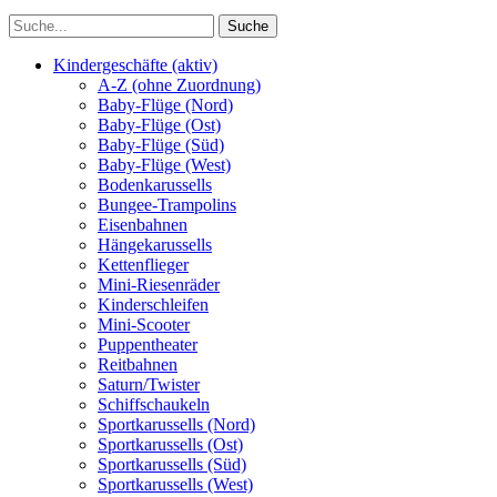
Kindergeschäfte (aktiv)
A-Z (ohne Zuordnung)
Baby-Flüge (Nord)
Baby-Flüge (Ost)
Baby-Flüge (Süd)
Baby-Flüge (West)
Bodenkarussells
Bungee-Trampolins
Eisenbahnen
Hängekarussells
Kettenflieger
Mini-Riesenräder
Kinderschleifen
Mini-Scooter
Puppentheater
Reitbahnen
Saturn/Twister
Schiffschaukeln
Sportkarussells (Nord)
Sportkarussells (Ost)
Sportkarussells (Süd)
Sportkarussells (West)