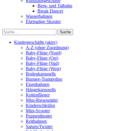
Rundfahrgeschäfte
Berg- und Talbahn
Break Dancer
Wasserbahnen
Ehemalige Skooter
Kindergeschäfte (aktiv)
A-Z (ohne Zuordnung)
Baby-Flüge (Nord)
Baby-Flüge (Ost)
Baby-Flüge (Süd)
Baby-Flüge (West)
Bodenkarussells
Bungee-Trampolins
Eisenbahnen
Hängekarussells
Kettenflieger
Mini-Riesenräder
Kinderschleifen
Mini-Scooter
Puppentheater
Reitbahnen
Saturn/Twister