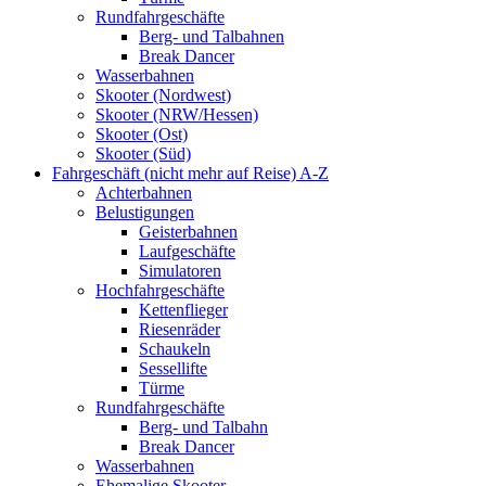
Rundfahrgeschäfte
Berg- und Talbahnen
Break Dancer
Wasserbahnen
Skooter (Nordwest)
Skooter (NRW/Hessen)
Skooter (Ost)
Skooter (Süd)
Fahrgeschäft (nicht mehr auf Reise) A-Z
Achterbahnen
Belustigungen
Geisterbahnen
Laufgeschäfte
Simulatoren
Hochfahrgeschäfte
Kettenflieger
Riesenräder
Schaukeln
Sessellifte
Türme
Rundfahrgeschäfte
Berg- und Talbahn
Break Dancer
Wasserbahnen
Ehemalige Skooter