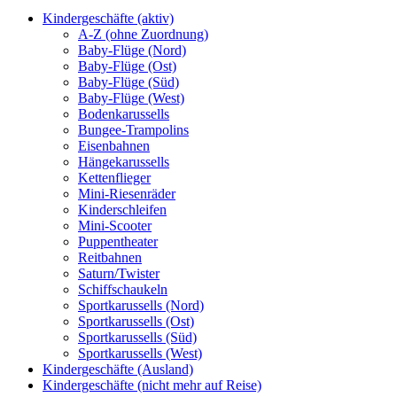
Kindergeschäfte (aktiv)
A-Z (ohne Zuordnung)
Baby-Flüge (Nord)
Baby-Flüge (Ost)
Baby-Flüge (Süd)
Baby-Flüge (West)
Bodenkarussells
Bungee-Trampolins
Eisenbahnen
Hängekarussells
Kettenflieger
Mini-Riesenräder
Kinderschleifen
Mini-Scooter
Puppentheater
Reitbahnen
Saturn/Twister
Schiffschaukeln
Sportkarussells (Nord)
Sportkarussells (Ost)
Sportkarussells (Süd)
Sportkarussells (West)
Kindergeschäfte (Ausland)
Kindergeschäfte (nicht mehr auf Reise)