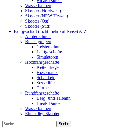
Break Dancer
Wasserbahnen
Skooter (Nordwest)
Skooter (NRW/Hessen)
Skooter (Ost)
Skooter (Süd)
Fahrgeschäft (nicht mehr auf Reise) A-Z
Achterbahnen
Belustigungen
Geisterbahnen
Laufgeschäfte
Simulatoren
Hochfahrgeschäfte
Kettenflieger
Riesenräder
Schaukeln
Sessellifte
Türme
Rundfahrgeschäfte
Berg- und Talbahn
Break Dancer
Wasserbahnen
Ehemalige Skooter