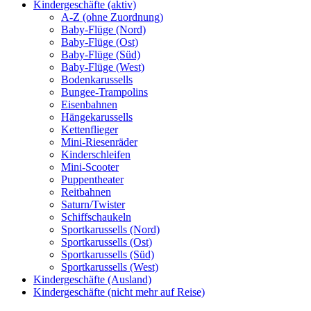
Kindergeschäfte (aktiv)
A-Z (ohne Zuordnung)
Baby-Flüge (Nord)
Baby-Flüge (Ost)
Baby-Flüge (Süd)
Baby-Flüge (West)
Bodenkarussells
Bungee-Trampolins
Eisenbahnen
Hängekarussells
Kettenflieger
Mini-Riesenräder
Kinderschleifen
Mini-Scooter
Puppentheater
Reitbahnen
Saturn/Twister
Schiffschaukeln
Sportkarussells (Nord)
Sportkarussells (Ost)
Sportkarussells (Süd)
Sportkarussells (West)
Kindergeschäfte (Ausland)
Kindergeschäfte (nicht mehr auf Reise)