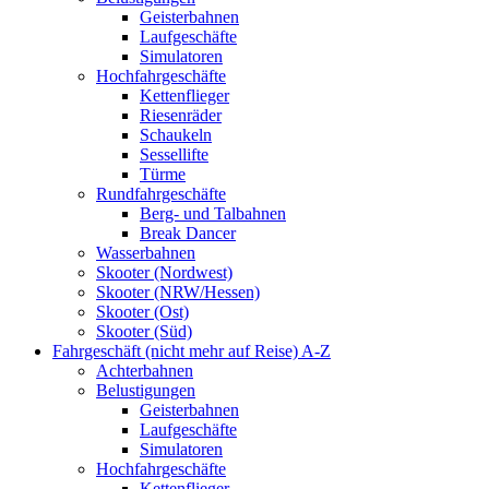
Geisterbahnen
Laufgeschäfte
Simulatoren
Hochfahrgeschäfte
Kettenflieger
Riesenräder
Schaukeln
Sessellifte
Türme
Rundfahrgeschäfte
Berg- und Talbahnen
Break Dancer
Wasserbahnen
Skooter (Nordwest)
Skooter (NRW/Hessen)
Skooter (Ost)
Skooter (Süd)
Fahrgeschäft (nicht mehr auf Reise) A-Z
Achterbahnen
Belustigungen
Geisterbahnen
Laufgeschäfte
Simulatoren
Hochfahrgeschäfte
Kettenflieger