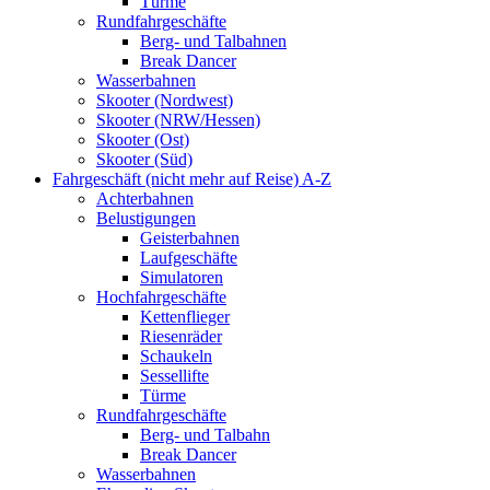
Türme
Rundfahrgeschäfte
Berg- und Talbahnen
Break Dancer
Wasserbahnen
Skooter (Nordwest)
Skooter (NRW/Hessen)
Skooter (Ost)
Skooter (Süd)
Fahrgeschäft (nicht mehr auf Reise) A-Z
Achterbahnen
Belustigungen
Geisterbahnen
Laufgeschäfte
Simulatoren
Hochfahrgeschäfte
Kettenflieger
Riesenräder
Schaukeln
Sessellifte
Türme
Rundfahrgeschäfte
Berg- und Talbahn
Break Dancer
Wasserbahnen