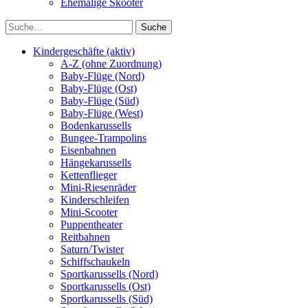
Ehemalige Skooter
Kindergeschäfte (aktiv)
A-Z (ohne Zuordnung)
Baby-Flüge (Nord)
Baby-Flüge (Ost)
Baby-Flüge (Süd)
Baby-Flüge (West)
Bodenkarussells
Bungee-Trampolins
Eisenbahnen
Hängekarussells
Kettenflieger
Mini-Riesenräder
Kinderschleifen
Mini-Scooter
Puppentheater
Reitbahnen
Saturn/Twister
Schiffschaukeln
Sportkarussells (Nord)
Sportkarussells (Ost)
Sportkarussells (Süd)