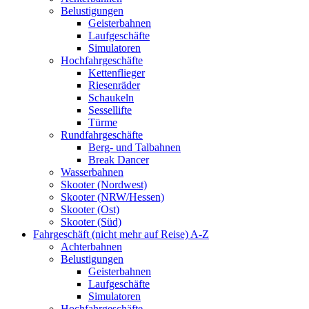
Belustigungen
Geisterbahnen
Laufgeschäfte
Simulatoren
Hochfahrgeschäfte
Kettenflieger
Riesenräder
Schaukeln
Sessellifte
Türme
Rundfahrgeschäfte
Berg- und Talbahnen
Break Dancer
Wasserbahnen
Skooter (Nordwest)
Skooter (NRW/Hessen)
Skooter (Ost)
Skooter (Süd)
Fahrgeschäft (nicht mehr auf Reise) A-Z
Achterbahnen
Belustigungen
Geisterbahnen
Laufgeschäfte
Simulatoren
Hochfahrgeschäfte