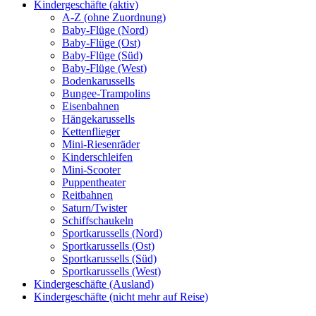
Kindergeschäfte (aktiv)
A-Z (ohne Zuordnung)
Baby-Flüge (Nord)
Baby-Flüge (Ost)
Baby-Flüge (Süd)
Baby-Flüge (West)
Bodenkarussells
Bungee-Trampolins
Eisenbahnen
Hängekarussells
Kettenflieger
Mini-Riesenräder
Kinderschleifen
Mini-Scooter
Puppentheater
Reitbahnen
Saturn/Twister
Schiffschaukeln
Sportkarussells (Nord)
Sportkarussells (Ost)
Sportkarussells (Süd)
Sportkarussells (West)
Kindergeschäfte (Ausland)
Kindergeschäfte (nicht mehr auf Reise)