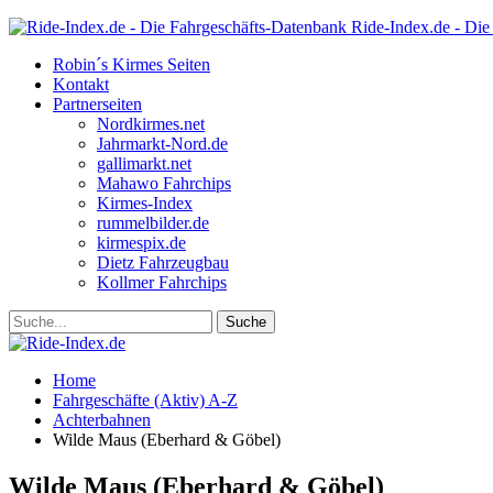
Ride-Index.de - Die
Robin´s Kirmes Seiten
Kontakt
Partnerseiten
Nordkirmes.net
Jahrmarkt-Nord.de
gallimarkt.net
Mahawo Fahrchips
Kirmes-Index
rummelbilder.de
kirmespix.de
Dietz Fahrzeugbau
Kollmer Fahrchips
Home
Fahrgeschäfte (Aktiv) A-Z
Achterbahnen
Wilde Maus (Eberhard & Göbel)
Wilde Maus (Eberhard & Göbel)