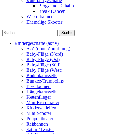
Rundfahrgeschäfte
Berg- und Talbahn
Break Dancer
Wasserbahnen
Ehemalige Skooter
Kindergeschäfte (aktiv)
A-Z (ohne Zuordnung)
Baby-Flüge (Nord)
Baby-Flüge (Ost)
Baby-Flüge (Süd)
Baby-Flüge (West)
Bodenkarussells
Bungee-Trampolins
Eisenbahnen
Hängekarussells
Kettenflieger
Mini-Riesenräder
Kinderschleifen
Mini-Scooter
Puppentheater
Reitbahnen
Saturn/Twister