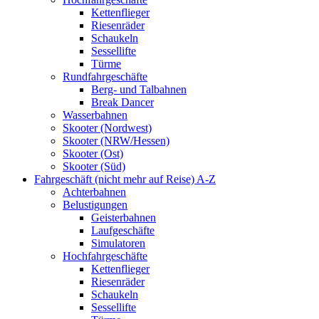
Kettenflieger
Riesenräder
Schaukeln
Sessellifte
Türme
Rundfahrgeschäfte
Berg- und Talbahnen
Break Dancer
Wasserbahnen
Skooter (Nordwest)
Skooter (NRW/Hessen)
Skooter (Ost)
Skooter (Süd)
Fahrgeschäft (nicht mehr auf Reise) A-Z
Achterbahnen
Belustigungen
Geisterbahnen
Laufgeschäfte
Simulatoren
Hochfahrgeschäfte
Kettenflieger
Riesenräder
Schaukeln
Sessellifte