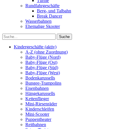
Türme
Rundfahrgeschäfte
Berg- und Talbahn
Break Dancer
Wasserbahnen
Ehemalige Skooter
Kindergeschäfte (aktiv)
A-Z (ohne Zuordnung)
Baby-Flüge (Nord)
Baby-Flüge (Ost)
Baby-Flüge (Süd)
Baby-Flüge (West)
Bodenkarussells
Bungee-Trampolins
Eisenbahnen
Hängekarussells
Kettenflieger
Mini-Riesenräder
Kinderschleifen
Mini-Scooter
Puppentheater
Reitbahnen