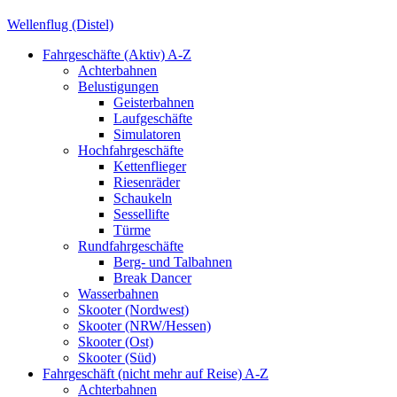
Wellenflug (Distel)
Fahrgeschäfte (Aktiv) A-Z
Achterbahnen
Belustigungen
Geisterbahnen
Laufgeschäfte
Simulatoren
Hochfahrgeschäfte
Kettenflieger
Riesenräder
Schaukeln
Sessellifte
Türme
Rundfahrgeschäfte
Berg- und Talbahnen
Break Dancer
Wasserbahnen
Skooter (Nordwest)
Skooter (NRW/Hessen)
Skooter (Ost)
Skooter (Süd)
Fahrgeschäft (nicht mehr auf Reise) A-Z
Achterbahnen