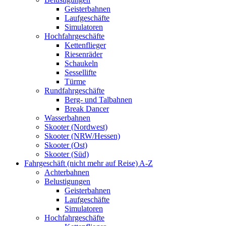
Geisterbahnen
Laufgeschäfte
Simulatoren
Hochfahrgeschäfte
Kettenflieger
Riesenräder
Schaukeln
Sessellifte
Türme
Rundfahrgeschäfte
Berg- und Talbahnen
Break Dancer
Wasserbahnen
Skooter (Nordwest)
Skooter (NRW/Hessen)
Skooter (Ost)
Skooter (Süd)
Fahrgeschäft (nicht mehr auf Reise) A-Z
Achterbahnen
Belustigungen
Geisterbahnen
Laufgeschäfte
Simulatoren
Hochfahrgeschäfte