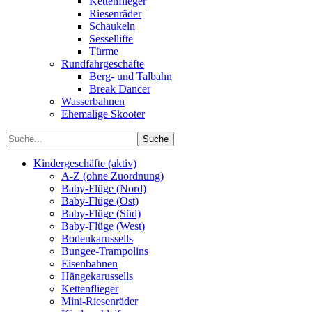
Kettenflieger
Riesenräder
Schaukeln
Sessellifte
Türme
Rundfahrgeschäfte
Berg- und Talbahn
Break Dancer
Wasserbahnen
Ehemalige Skooter
Kindergeschäfte (aktiv)
A-Z (ohne Zuordnung)
Baby-Flüge (Nord)
Baby-Flüge (Ost)
Baby-Flüge (Süd)
Baby-Flüge (West)
Bodenkarussells
Bungee-Trampolins
Eisenbahnen
Hängekarussells
Kettenflieger
Mini-Riesenräder