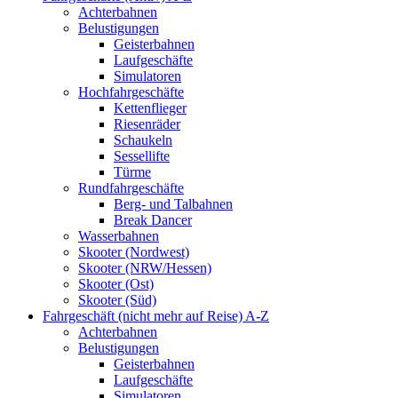
Achterbahnen
Belustigungen
Geisterbahnen
Laufgeschäfte
Simulatoren
Hochfahrgeschäfte
Kettenflieger
Riesenräder
Schaukeln
Sessellifte
Türme
Rundfahrgeschäfte
Berg- und Talbahnen
Break Dancer
Wasserbahnen
Skooter (Nordwest)
Skooter (NRW/Hessen)
Skooter (Ost)
Skooter (Süd)
Fahrgeschäft (nicht mehr auf Reise) A-Z
Achterbahnen
Belustigungen
Geisterbahnen
Laufgeschäfte
Simulatoren