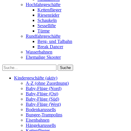
Hochfahrgeschäfte
Kettenflieger
Riesenräder
Schaukeln
Sessellifte
Türme
Rundfahrgeschäfte
Berg- und Talbahn
Break Dancer
Wasserbahnen
Ehemalige Skooter
Kindergeschäfte (aktiv)
A-Z (ohne Zuordnung)
Baby-Flüge (Nord)
Baby-Flüge (Ost)
Baby-Flüge (Süd)
Baby-Flüge (West)
Bodenkarussells
Bungee-Trampolins
Eisenbahnen
Hängekarussells
Kettenflieger