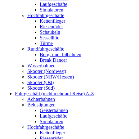
Laufgeschäfte
Simulatoren
Hochfahrgeschäfte
Kettenflieger
Riesenräder
Schaukeln
Sessellifte
Türme
Rundfahrgeschäfte
Berg- und Talbahnen
Break Dancer
Wasserbahnen
Skooter (Nordwest)
Skooter (NRW/Hessen)
Skooter (Ost)
Skooter (Süd)
Fahrgeschäft (nicht mehr auf Reise) A-Z
Achterbahnen
Belustigungen
Geisterbahnen
Laufgeschäfte
Simulatoren
Hochfahrgeschäfte
Kettenflieger
Riesenräder