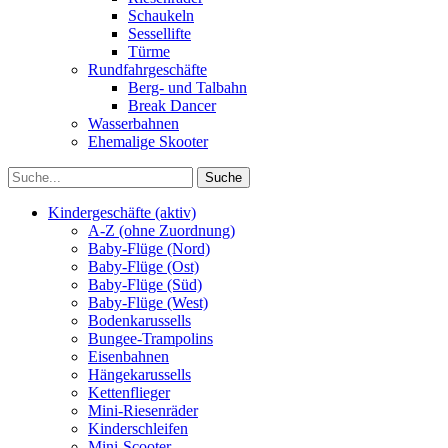
Schaukeln
Sessellifte
Türme
Rundfahrgeschäfte
Berg- und Talbahn
Break Dancer
Wasserbahnen
Ehemalige Skooter
Kindergeschäfte (aktiv)
A-Z (ohne Zuordnung)
Baby-Flüge (Nord)
Baby-Flüge (Ost)
Baby-Flüge (Süd)
Baby-Flüge (West)
Bodenkarussells
Bungee-Trampolins
Eisenbahnen
Hängekarussells
Kettenflieger
Mini-Riesenräder
Kinderschleifen
Mini-Scooter