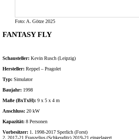
Foto: A. Götze 2025
FANTASY FLY
Schausteller:
Kevin Rusch (Leipzig)
Hersteller:
Reppel – Pragolet
Typ:
Simulator
Baujahr:
1998
Maße (BxTxH):
9 x 5 x 4 m
Anschluss:
20 kW
Kapazität:
8 Personen
Vorbesitzer:
1. 1998-2017 Sperlich (Forst)
2. 2017-21 Franzelius (Schkeuditz) 2019-21 eingelagert