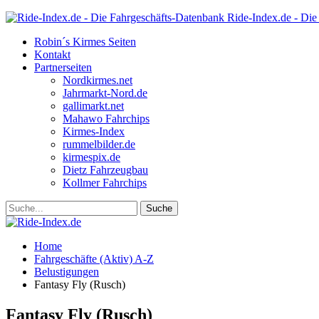
Ride-Index.de - Die
Robin´s Kirmes Seiten
Kontakt
Partnerseiten
Nordkirmes.net
Jahrmarkt-Nord.de
gallimarkt.net
Mahawo Fahrchips
Kirmes-Index
rummelbilder.de
kirmespix.de
Dietz Fahrzeugbau
Kollmer Fahrchips
Home
Fahrgeschäfte (Aktiv) A-Z
Belustigungen
Fantasy Fly (Rusch)
Fantasy Fly (Rusch)