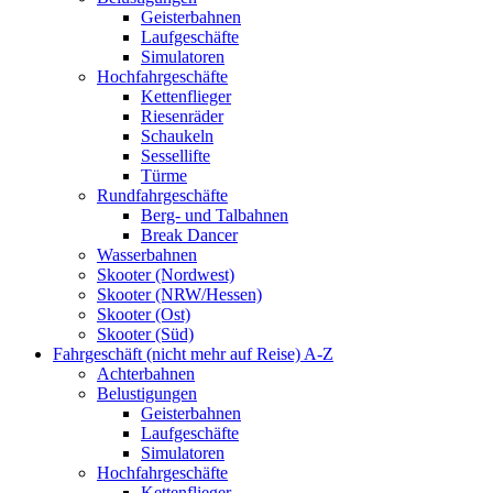
Geisterbahnen
Laufgeschäfte
Simulatoren
Hochfahrgeschäfte
Kettenflieger
Riesenräder
Schaukeln
Sessellifte
Türme
Rundfahrgeschäfte
Berg- und Talbahnen
Break Dancer
Wasserbahnen
Skooter (Nordwest)
Skooter (NRW/Hessen)
Skooter (Ost)
Skooter (Süd)
Fahrgeschäft (nicht mehr auf Reise) A-Z
Achterbahnen
Belustigungen
Geisterbahnen
Laufgeschäfte
Simulatoren
Hochfahrgeschäfte
Kettenflieger