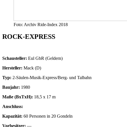
Foto: Archiv Ride-Index 2018
ROCK-EXPRESS
Schausteller:
Eul GbR (Geldern)
Hersteller:
Mack (D)
Typ:
2-Säulen-Musik-Express/Berg- und Talbahn
Baujahr:
1980
Maße (BxTxH):
18,5 x 17 m
Anschluss:
Kapazität:
60 Personen in 20 Gondeln
Vorbesitzer:
—