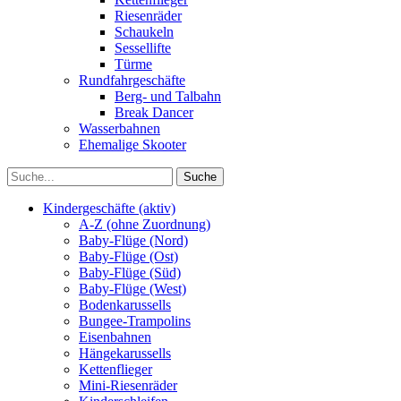
Riesenräder
Schaukeln
Sessellifte
Türme
Rundfahrgeschäfte
Berg- und Talbahn
Break Dancer
Wasserbahnen
Ehemalige Skooter
Kindergeschäfte (aktiv)
A-Z (ohne Zuordnung)
Baby-Flüge (Nord)
Baby-Flüge (Ost)
Baby-Flüge (Süd)
Baby-Flüge (West)
Bodenkarussells
Bungee-Trampolins
Eisenbahnen
Hängekarussells
Kettenflieger
Mini-Riesenräder