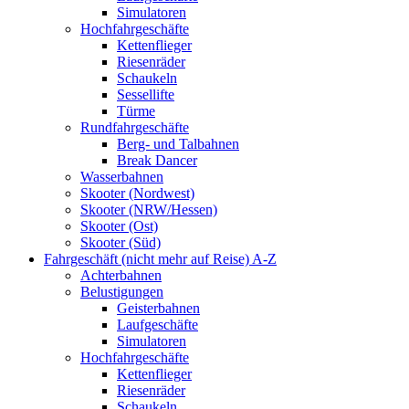
Simulatoren
Hochfahrgeschäfte
Kettenflieger
Riesenräder
Schaukeln
Sessellifte
Türme
Rundfahrgeschäfte
Berg- und Talbahnen
Break Dancer
Wasserbahnen
Skooter (Nordwest)
Skooter (NRW/Hessen)
Skooter (Ost)
Skooter (Süd)
Fahrgeschäft (nicht mehr auf Reise) A-Z
Achterbahnen
Belustigungen
Geisterbahnen
Laufgeschäfte
Simulatoren
Hochfahrgeschäfte
Kettenflieger
Riesenräder
Schaukeln