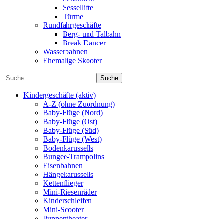
Sessellifte
Türme
Rundfahrgeschäfte
Berg- und Talbahn
Break Dancer
Wasserbahnen
Ehemalige Skooter
Kindergeschäfte (aktiv)
A-Z (ohne Zuordnung)
Baby-Flüge (Nord)
Baby-Flüge (Ost)
Baby-Flüge (Süd)
Baby-Flüge (West)
Bodenkarussells
Bungee-Trampolins
Eisenbahnen
Hängekarussells
Kettenflieger
Mini-Riesenräder
Kinderschleifen
Mini-Scooter
Puppentheater