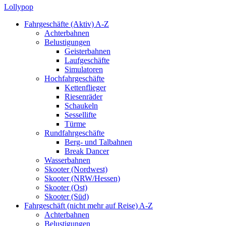
Lollypop
Fahrgeschäfte (Aktiv) A-Z
Achterbahnen
Belustigungen
Geisterbahnen
Laufgeschäfte
Simulatoren
Hochfahrgeschäfte
Kettenflieger
Riesenräder
Schaukeln
Sessellifte
Türme
Rundfahrgeschäfte
Berg- und Talbahnen
Break Dancer
Wasserbahnen
Skooter (Nordwest)
Skooter (NRW/Hessen)
Skooter (Ost)
Skooter (Süd)
Fahrgeschäft (nicht mehr auf Reise) A-Z
Achterbahnen
Belustigungen