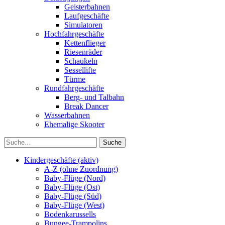
Geisterbahnen
Laufgeschäfte
Simulatoren
Hochfahrgeschäfte
Kettenflieger
Riesenräder
Schaukeln
Sessellifte
Türme
Rundfahrgeschäfte
Berg- und Talbahn
Break Dancer
Wasserbahnen
Ehemalige Skooter
Kindergeschäfte (aktiv)
A-Z (ohne Zuordnung)
Baby-Flüge (Nord)
Baby-Flüge (Ost)
Baby-Flüge (Süd)
Baby-Flüge (West)
Bodenkarussells
Bungee-Trampolins