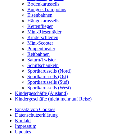
Bodenkarussells
Bungee-Trampolins
Eisenbahnen
Hängekarussells
Kettenflieger
Mini-Riesenräder
Kinderschleifen
Mini-Scooter
Puppentheater
Reitbahnen
Saturn/Twister
Schiffschaukeln
Sportkarussells (Nord)
Sportkarussells (Ost)
Sportkarussells (Süd)
Sportkarussells (West)
Kindergeschäfte (Ausland)
Kindergeschäfte (nicht mehr auf Reise)
Einsatz von Cookies
Datenschutzerklärung
Kontakt
Impressum
Updates