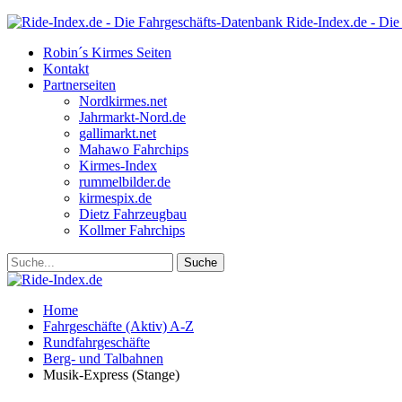
Ride-Index.de - Die
Robin´s Kirmes Seiten
Kontakt
Partnerseiten
Nordkirmes.net
Jahrmarkt-Nord.de
gallimarkt.net
Mahawo Fahrchips
Kirmes-Index
rummelbilder.de
kirmespix.de
Dietz Fahrzeugbau
Kollmer Fahrchips
Home
Fahrgeschäfte (Aktiv) A-Z
Rundfahrgeschäfte
Berg- und Talbahnen
Musik-Express (Stange)