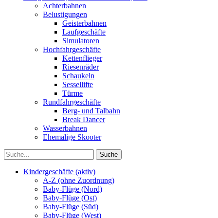
Achterbahnen
Belustigungen
Geisterbahnen
Laufgeschäfte
Simulatoren
Hochfahrgeschäfte
Kettenflieger
Riesenräder
Schaukeln
Sessellifte
Türme
Rundfahrgeschäfte
Berg- und Talbahn
Break Dancer
Wasserbahnen
Ehemalige Skooter
Kindergeschäfte (aktiv)
A-Z (ohne Zuordnung)
Baby-Flüge (Nord)
Baby-Flüge (Ost)
Baby-Flüge (Süd)
Baby-Flüge (West)