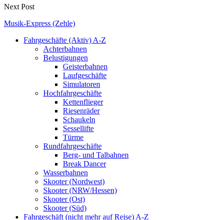
Next Post
Musik-Express (Zehle)
Fahrgeschäfte (Aktiv) A-Z
Achterbahnen
Belustigungen
Geisterbahnen
Laufgeschäfte
Simulatoren
Hochfahrgeschäfte
Kettenflieger
Riesenräder
Schaukeln
Sessellifte
Türme
Rundfahrgeschäfte
Berg- und Talbahnen
Break Dancer
Wasserbahnen
Skooter (Nordwest)
Skooter (NRW/Hessen)
Skooter (Ost)
Skooter (Süd)
Fahrgeschäft (nicht mehr auf Reise) A-Z