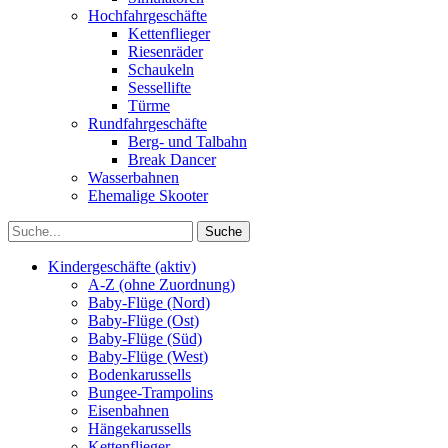
Hochfahrgeschäfte
Kettenflieger
Riesenräder
Schaukeln
Sessellifte
Türme
Rundfahrgeschäfte
Berg- und Talbahn
Break Dancer
Wasserbahnen
Ehemalige Skooter
Kindergeschäfte (aktiv)
A-Z (ohne Zuordnung)
Baby-Flüge (Nord)
Baby-Flüge (Ost)
Baby-Flüge (Süd)
Baby-Flüge (West)
Bodenkarussells
Bungee-Trampolins
Eisenbahnen
Hängekarussells
Kettenflieger