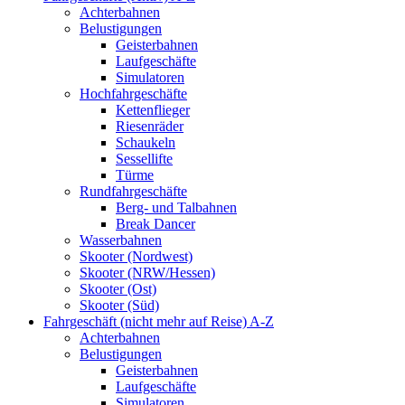
Achterbahnen
Belustigungen
Geisterbahnen
Laufgeschäfte
Simulatoren
Hochfahrgeschäfte
Kettenflieger
Riesenräder
Schaukeln
Sessellifte
Türme
Rundfahrgeschäfte
Berg- und Talbahnen
Break Dancer
Wasserbahnen
Skooter (Nordwest)
Skooter (NRW/Hessen)
Skooter (Ost)
Skooter (Süd)
Fahrgeschäft (nicht mehr auf Reise) A-Z
Achterbahnen
Belustigungen
Geisterbahnen
Laufgeschäfte
Simulatoren