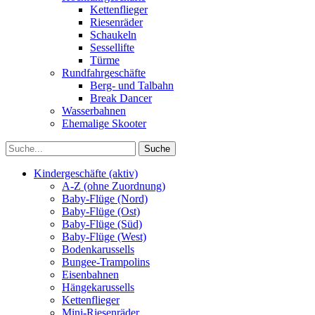
Kettenflieger
Riesenräder
Schaukeln
Sessellifte
Türme
Rundfahrgeschäfte
Berg- und Talbahn
Break Dancer
Wasserbahnen
Ehemalige Skooter
Kindergeschäfte (aktiv)
A-Z (ohne Zuordnung)
Baby-Flüge (Nord)
Baby-Flüge (Ost)
Baby-Flüge (Süd)
Baby-Flüge (West)
Bodenkarussells
Bungee-Trampolins
Eisenbahnen
Hängekarussells
Kettenflieger
Mini-Riesenräder