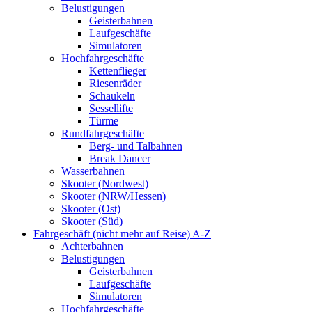
Belustigungen
Geisterbahnen
Laufgeschäfte
Simulatoren
Hochfahrgeschäfte
Kettenflieger
Riesenräder
Schaukeln
Sessellifte
Türme
Rundfahrgeschäfte
Berg- und Talbahnen
Break Dancer
Wasserbahnen
Skooter (Nordwest)
Skooter (NRW/Hessen)
Skooter (Ost)
Skooter (Süd)
Fahrgeschäft (nicht mehr auf Reise) A-Z
Achterbahnen
Belustigungen
Geisterbahnen
Laufgeschäfte
Simulatoren
Hochfahrgeschäfte