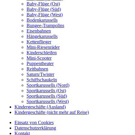
Baby-Flüge (Ost)
Baby-Flüge (Süd)
Baby-Flüge (West)
Bodenkarussells
Bungee-Trampolins
Eisenbahnen
Hängekarussells
Kettenflieger
Mini-Riesenräder
Kinderschleifen
Mini-Scooter
Puppentheater
Reitbahnen
Saturn/Twister
Schiffschaukeln
Sportkarussells (Nord)
Sportkarussells (Ost)
Sportkarussells (Süd)
Sportkarussells (West)
Kindergeschäfte (Ausland)
Kindergeschäfte (nicht mehr auf Reise)
Einsatz von Cookies
Datenschutzerklärung
Kontakt