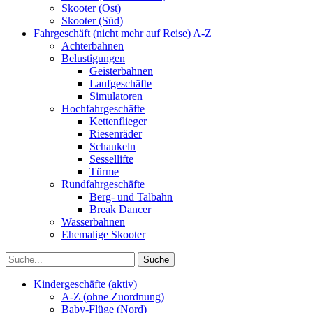
Skooter (Ost)
Skooter (Süd)
Fahrgeschäft (nicht mehr auf Reise) A-Z
Achterbahnen
Belustigungen
Geisterbahnen
Laufgeschäfte
Simulatoren
Hochfahrgeschäfte
Kettenflieger
Riesenräder
Schaukeln
Sessellifte
Türme
Rundfahrgeschäfte
Berg- und Talbahn
Break Dancer
Wasserbahnen
Ehemalige Skooter
Kindergeschäfte (aktiv)
A-Z (ohne Zuordnung)
Baby-Flüge (Nord)