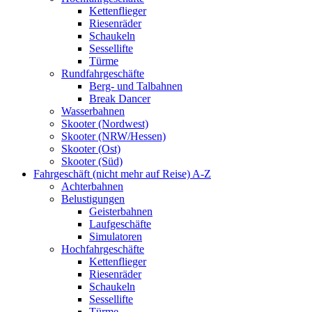
Kettenflieger
Riesenräder
Schaukeln
Sessellifte
Türme
Rundfahrgeschäfte
Berg- und Talbahnen
Break Dancer
Wasserbahnen
Skooter (Nordwest)
Skooter (NRW/Hessen)
Skooter (Ost)
Skooter (Süd)
Fahrgeschäft (nicht mehr auf Reise) A-Z
Achterbahnen
Belustigungen
Geisterbahnen
Laufgeschäfte
Simulatoren
Hochfahrgeschäfte
Kettenflieger
Riesenräder
Schaukeln
Sessellifte
Türme