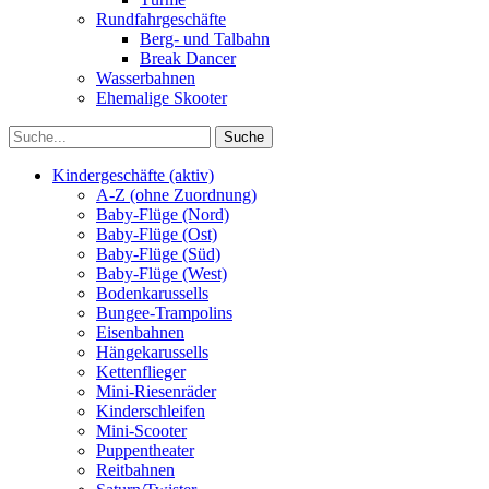
Rundfahrgeschäfte
Berg- und Talbahn
Break Dancer
Wasserbahnen
Ehemalige Skooter
Kindergeschäfte (aktiv)
A-Z (ohne Zuordnung)
Baby-Flüge (Nord)
Baby-Flüge (Ost)
Baby-Flüge (Süd)
Baby-Flüge (West)
Bodenkarussells
Bungee-Trampolins
Eisenbahnen
Hängekarussells
Kettenflieger
Mini-Riesenräder
Kinderschleifen
Mini-Scooter
Puppentheater
Reitbahnen