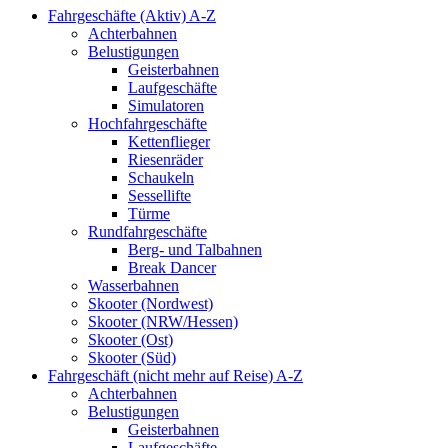
Fahrgeschäfte (Aktiv) A-Z
Achterbahnen
Belustigungen
Geisterbahnen
Laufgeschäfte
Simulatoren
Hochfahrgeschäfte
Kettenflieger
Riesenräder
Schaukeln
Sessellifte
Türme
Rundfahrgeschäfte
Berg- und Talbahnen
Break Dancer
Wasserbahnen
Skooter (Nordwest)
Skooter (NRW/Hessen)
Skooter (Ost)
Skooter (Süd)
Fahrgeschäft (nicht mehr auf Reise) A-Z
Achterbahnen
Belustigungen
Geisterbahnen
Laufgeschäfte