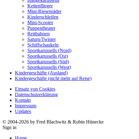
Hängekarussells
Kettenflieger
Mini-Riesenräder
Kinderschleifen
Mini-Scooter
Puppentheater
Reitbahnen
Saturn/Twister
Schiffschaukeln
Sportkarussells (Nord)
Sportkarussells (Ost)
Sportkarussells (Süd)
Sportkarussells (West)
Kindergeschäfte (Ausland)
Kindergeschäfte (nicht mehr auf Reise)
Einsatz von Cookies
Datenschutzerklärung
Kontakt
Impressum
Updates
© 2004-2026 by Fred Blachwitz & Robin Hünecke
Sign in
Home