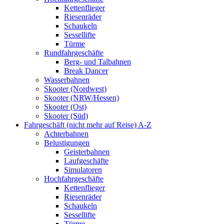
Kettenflieger
Riesenräder
Schaukeln
Sessellifte
Türme
Rundfahrgeschäfte
Berg- und Talbahnen
Break Dancer
Wasserbahnen
Skooter (Nordwest)
Skooter (NRW/Hessen)
Skooter (Ost)
Skooter (Süd)
Fahrgeschäft (nicht mehr auf Reise) A-Z
Achterbahnen
Belustigungen
Geisterbahnen
Laufgeschäfte
Simulatoren
Hochfahrgeschäfte
Kettenflieger
Riesenräder
Schaukeln
Sessellifte
Türme