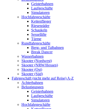
Geisterbahnen
Laufgeschäfte
Simulatoren
Hochfahrgeschäfte
Kettenflieger
Riesenräder
Schaukeln
Sessellifte
Türme
Rundfahrgeschäfte
Berg- und Talbahnen
Break Dancer
Wasserbahnen
Skooter (Nordwest)
Skooter (NRW/Hessen)
Skooter (Ost)
Skooter (Süd)
Fahrgeschäft (nicht mehr auf Reise) A-Z
Achterbahnen
Belustigungen
Geisterbahnen
Laufgeschäfte
Simulatoren
Hochfahrgeschäfte
Kettenflieger