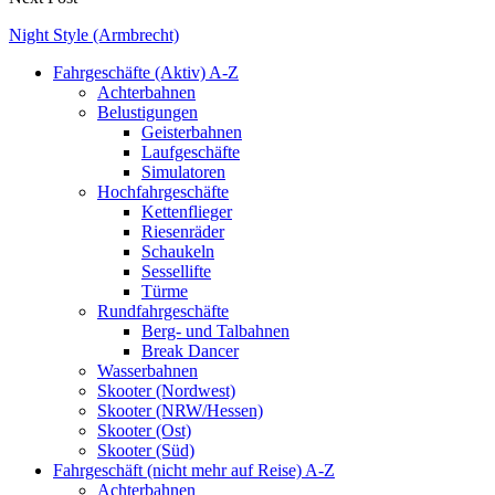
Night Style (Armbrecht)
Fahrgeschäfte (Aktiv) A-Z
Achterbahnen
Belustigungen
Geisterbahnen
Laufgeschäfte
Simulatoren
Hochfahrgeschäfte
Kettenflieger
Riesenräder
Schaukeln
Sessellifte
Türme
Rundfahrgeschäfte
Berg- und Talbahnen
Break Dancer
Wasserbahnen
Skooter (Nordwest)
Skooter (NRW/Hessen)
Skooter (Ost)
Skooter (Süd)
Fahrgeschäft (nicht mehr auf Reise) A-Z
Achterbahnen