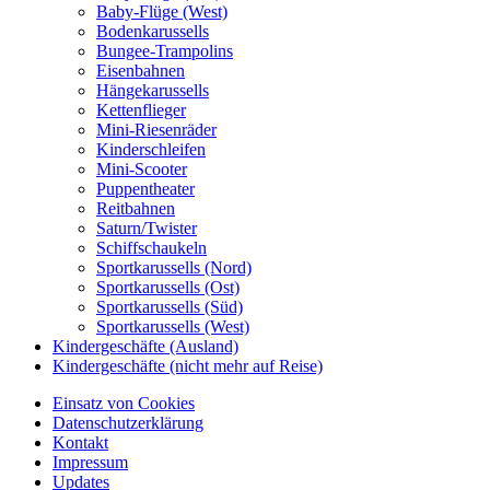
Baby-Flüge (West)
Bodenkarussells
Bungee-Trampolins
Eisenbahnen
Hängekarussells
Kettenflieger
Mini-Riesenräder
Kinderschleifen
Mini-Scooter
Puppentheater
Reitbahnen
Saturn/Twister
Schiffschaukeln
Sportkarussells (Nord)
Sportkarussells (Ost)
Sportkarussells (Süd)
Sportkarussells (West)
Kindergeschäfte (Ausland)
Kindergeschäfte (nicht mehr auf Reise)
Einsatz von Cookies
Datenschutzerklärung
Kontakt
Impressum
Updates