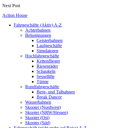
Next Post
Action House
Fahrgeschäfte (Aktiv) A-Z
Achterbahnen
Belustigungen
Geisterbahnen
Laufgeschäfte
Simulatoren
Hochfahrgeschäfte
Kettenflieger
Riesenräder
Schaukeln
Sessellifte
Türme
Rundfahrgeschäfte
Berg- und Talbahnen
Break Dancer
Wasserbahnen
Skooter (Nordwest)
Skooter (NRW/Hessen)
Skooter (Ost)
Skooter (Süd)
Fahrgeschäft (nicht mehr auf Reise) A-Z