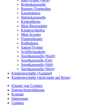
Baby-Flüge (West)
Bodenkarussells
Bungee-Trampolins
Eisenbahnen
Hängekarussells
Kettenflieger
Mini-Riesenräder
Kinderschleifen
Mini-Scooter
Puppentheater
Reitbahnen
Saturn/Twister
Schiffschaukeln
Sportkarussells (Nord)
Sportkarussells (Ost)
Sportkarussells (Süd)
Sportkarussells (West)
Kindergeschäfte (Ausland)
Kindergeschäfte (nicht mehr auf Reise)
Einsatz von Cookies
Datenschutzerklärung
Kontakt
Impressum
Updates