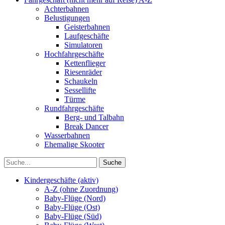
Achterbahnen
Belustigungen
Geisterbahnen
Laufgeschäfte
Simulatoren
Hochfahrgeschäfte
Kettenflieger
Riesenräder
Schaukeln
Sessellifte
Türme
Rundfahrgeschäfte
Berg- und Talbahn
Break Dancer
Wasserbahnen
Ehemalige Skooter
Kindergeschäfte (aktiv)
A-Z (ohne Zuordnung)
Baby-Flüge (Nord)
Baby-Flüge (Ost)
Baby-Flüge (Süd)